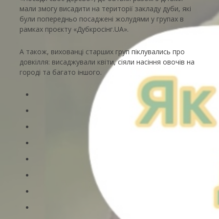
мали змогу висадити на території закладу дуби, які
були попередньо посаджені жолудями у групах в
рамках проєкту «Дубкросінг.UA».
А також, вихованці старших груп піклувались про
довкілля: висаджували квіти, сіяли насіння овочів на
городі та багато іншого.